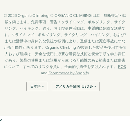
© 2026 Organic Climbing, © ORGANIC CLIMBING LLC - 無断複写・転
載を禁じます。免責事項！警告！クライミング、ボルダリング、サイク
リング、ハイキング、釣り、および身体活動は、本質的に危険な活動で
す。クライミング、ボルダリング、サイクリング、ハイキング、および/
または活動中の身体的な負担や転倒により、重傷または死亡事故につな
がる可能性があります。Organic Climbing が製造した製品を使用する個
人および組織は、安全な使用に必要な適切な技術と安全手順を学ぶ責任
があり、製品の使用または誤用から生じる可能性のある損害または傷害
について、すべてのリスクを負い、全面的な責任を受け入れます。
POS
and
Ecommerce by Shopify
国/
国/
地
地
域
域
を
を
更
更
新
新
>