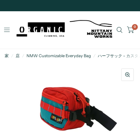
0
家
/
店
/
NMW Customizable Everyday Bag
/
ハーフサック - カス