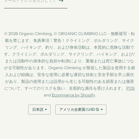
© 2026 Organic Climbing, © ORGANIC CLIMBING LLC - 無断複写・転
載を禁じます。免責事項！警告！クライミング、ボルダリング、サイク
リング、ハイキング、釣り、および身体活動は、本質的に危険な活動で
す。クライミング、ボルダリング、サイクリング、ハイキング、および/
または活動中の身体的な負担や転倒により、重傷または死亡事故につな
がる可能性があります。Organic Climbing が製造した製品を使用する個
人および組織は、安全な使用に必要な適切な技術と安全手順を学ぶ責任
があり、製品の使用または誤用から生じる可能性のある損害または傷害
について、すべてのリスクを負い、全面的な責任を受け入れます。
POS
and
Ecommerce by Shopify
国/
国/
地
地
域
域
を
を
更
更